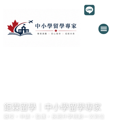
跳
至
主
要
內
容
鉅霖留學｜中小學留學專家
選校・申請・監護・長期升學規劃一次到位