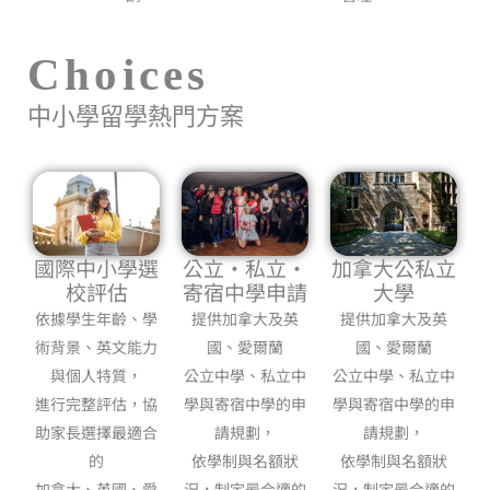
Choices
中小學留學熱門方案
公立・私立・
國際中小學選
加拿大公私立
寄宿中學申請
校評估
大學
提供加拿大及英
依據學生年齡、學
提供加拿大及英
國、愛爾蘭
術背景、英文能力
國、愛爾蘭
公立中學、私立中
與個人特質，
公立中學、私立中
學與寄宿中學的申
進行完整評估，協
學與寄宿中學的申
請規劃，
助家長選擇最適合
請規劃，
依學制與名額狀
的
依學制與名額狀
況，制定最合適的
加拿大、英國、愛
況，制定最合適的