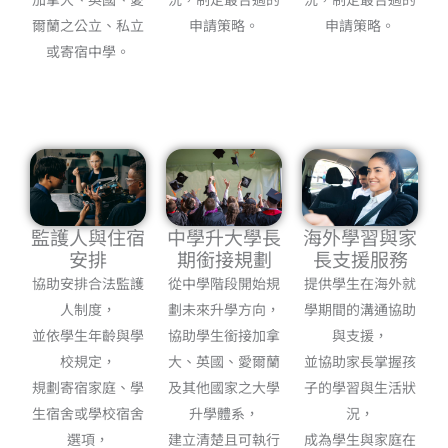
申請策略。
爾蘭之公立、私立
申請策略。
或寄宿中學。
監護人與住宿
中學升大學長
海外學習與家
安排
期銜接規劃
長支援服務
協助安排合法監護
從中學階段開始規
提供學生在海外就
人制度，
劃未來升學方向，
學期間的溝通協助
並依學生年齡與學
協助學生銜接加拿
與支援，
校規定，
大、英國、愛爾蘭
並協助家長掌握孩
規劃寄宿家庭、學
及其他國家之大學
子的學習與生活狀
生宿舍或學校宿舍
升學體系，
況，
選項，
建立清楚且可執行
成為學生與家庭在